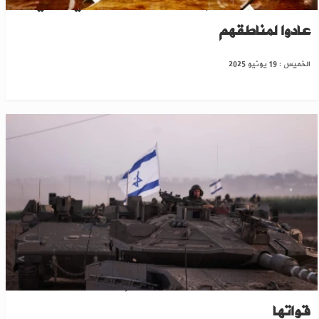
منذ سقوط النظام البائد..أكثر من مليوني سوري
عادوا لمناطقهم
الخميس : 19 يونيو 2025
على الحدود السورية واللبنانية..إسرائيل تحشد
قواتها