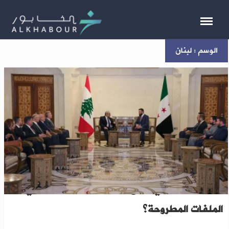
الوسم : لبنان
لبنان: وفد سوري رفيع يزور بيروت قريبا..ما هي
الملفات المطروحة؟