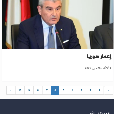
بيروت: المؤسسات اللبنانية ستستفيد من إعادة
إعمار سوريا
الثلاثاء : 20 مايو 2025
›
10
9
8
7
6
5
4
3
2
1
‹
العودة إلى الأعلى