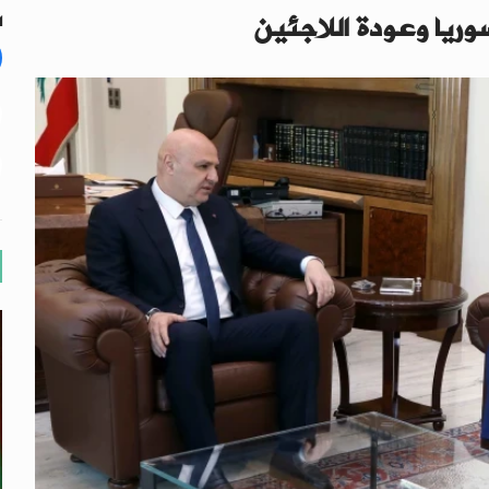
وريا وعودة اللاجئين
ا