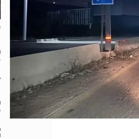
س
ا
ع
ط
ا
س
و
ا