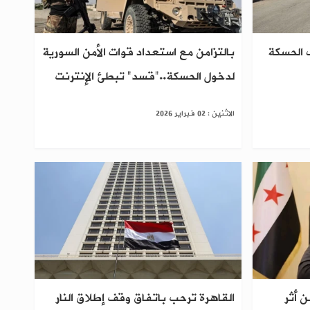
ف الحسكة
بالتزامن مع استعداد قوات الأمن السورية
لدخول الحسكة.."قسد" تبطئ الإنترنت
الاثنين : 02 فبراير 2026
 أثر
القاهرة ترحب باتفاق وقف إطلاق النار