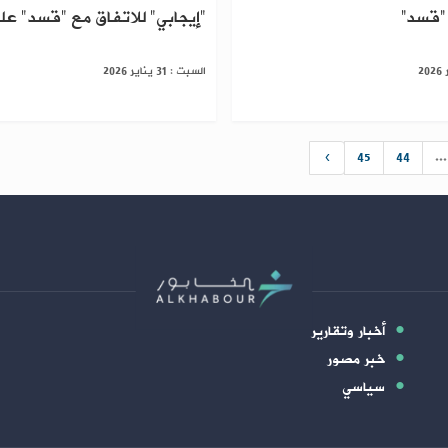
 “قسد”
"إيجابي" للاتفاق مع "قسد" عل
السبت : 31 يناير 2026
›
45
44
...
أخبار وتقارير
خبر مصور
سياسي