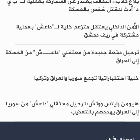
بلاغ كاذب.. التحالف يعتذر عن المشاركة بعملية لـ "ب ي
د" أدت لمقتل شخص بالحسكة
الأمن الداخلي يعتقل متزعم خلية لـ"داعش" بعملية
مشتركة في ريف دمشق
ترحيل دفعة جديدة من معتقلي "داعــ.ش" من الحسكة
إلى العراق
خلية استخباراتية تجمع سوريا والعراق وتركيا
هيومن رايتس ووتش: ترحيل معتقلي “داعش” من سوريا
إلى العراق يهددهم بالتعذيب
العودة إلى الأعلى