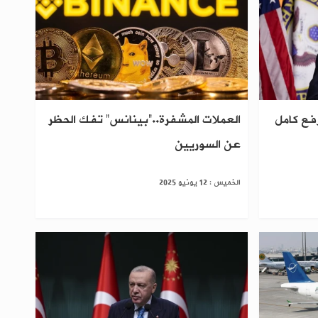
فع كامل
العملات المشفرة..“بينانس” تفك الحظر
عن السوريين
الخميس : 12 يونيو 2025