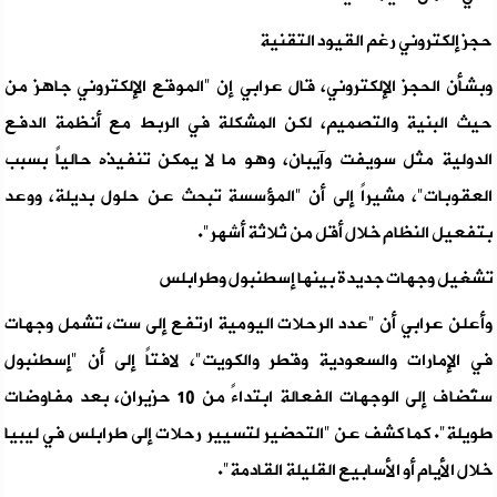
حجز إلكتروني رغم القيود التقنية
وبشأن الحجز الإلكتروني، قال عرابي إن "الموقع الإلكتروني جاهز من
حيث البنية والتصميم، لكن المشكلة في الربط مع أنظمة الدفع
الدولية مثل سويفت وآيبان، وهو ما لا يمكن تنفيذه حالياً بسبب
العقوبات"، مشيراً إلى أن "المؤسسة تبحث عن حلول بديلة، ووعد
بتفعيل النظام خلال أقل من ثلاثة أشهر".
تشغيل وجهات جديدة بينها إسطنبول وطرابلس
وأعلن عرابي أن "عدد الرحلات اليومية ارتفع إلى ست، تشمل وجهات
في الإمارات والسعودية وقطر والكويت"، لافتاً إلى أن "إسطنبول
ستُضاف إلى الوجهات الفعالة ابتداءً من 10 حزيران، بعد مفاوضات
طويلة". كما كشف عن "التحضير لتسيير رحلات إلى طرابلس في ليبيا
خلال الأيام أو الأسابيع القليلة القادمة".