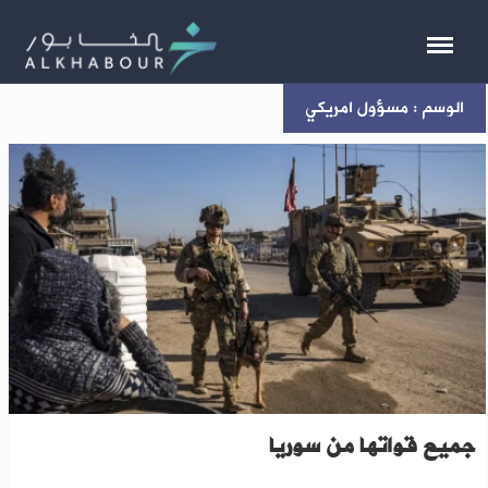
الوسم : مسؤول امريكي
خلال الشهرين المقبلين..أمريكا تخطط لسحب
جميع قواتها من سوريا