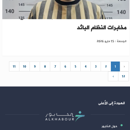
حمص: القبض على رئيس قسم المداهمة في
مخابرات النظام البائد
الجمعة : 15 مايو 2026
11
10
9
8
7
6
5
4
3
2
1
‹
›
12
العودة إلى الأعلى
حول الخابور