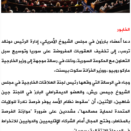
الخابور
دعا أعضاء بارزون في مجلس الشيوخ الأمريكي، إدارة الرئيس دونالد
ترمب، إلى تخفيف العقوبات المفروضة على سوريا وتوسيع سبل
التعاون مع الحكومة السورية، وذلك في رسالة موجهة إلى وزير الخارجية
ماركو روبيو ، ووزير الخزانة سكوت بيسنت.
وجاء في الرسالة التي وقعها رئيس لجنة العلاقات الخارجية في مجلس
الشيوخ جيمس ريش، والعضو الديمقراطي البارز في اللجنة جين
شاهين، الاثنين، أن "سقوط نظام الأسد يوفر فرصة نادرة للولايات
المتحدة لحماية مصالحها"، مشددين على ضرورة "موازنة الفرصة
بالمخاطر، وفتح المجال أمام الشركاء الإقليميين والدوليين للانخراط
في المرحلة الانتقالية بسوريا".