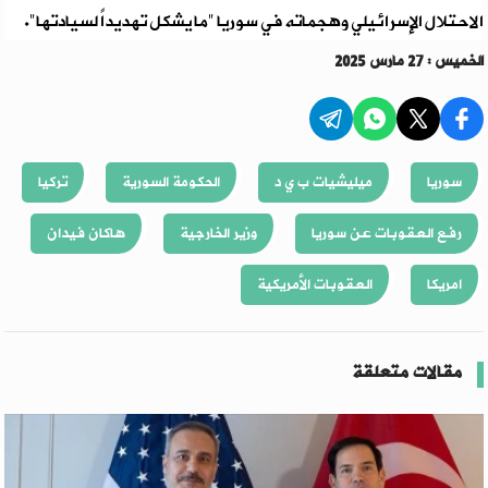
الاحتلال الإسرائيلي وهجماته في سوريا "ما يشكل تهديداً لسيادتها".
الخميس : 27 مارس 2025
سوريا
ميليشيات ب ي د
الحكومة السورية
تركيا
رفع العقوبات عن سوريا
وزير الخارجية
هاكان فيدان
امريكا
العقوبات الأمريكية
مقالات متعلقة