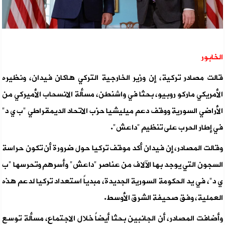
الخابور
قالت مصادر تركية، إن وزير الخارجية التركي هاكان فيدان، ونظيره
الأمريكي ماركو روبيو، بحثا في واشنطن، مسألة الانسحاب الأميركي من
الأراضي السورية ووقف دعم ميليشيا حزب الاتحاد الديمقراطي "ب ي د"
في إطار الحرب على تنظيم "داعش".
وقالت المصادر، إن فيدان أكد موقف تركيا حول ضرورة أن تكون حراسة
السجون التي يوجد بها الآلاف من عناصر "داعش" وأسرهم وتحرسها "ب
ي د"، في يد الحكومة السورية الجديدة، مبدياً استعداد تركيا لدعم هذه
العملية، وفق صحيفة الشرق الأوسط.
وأضافت المصادر، أن الجانبين بحثا أيضاً خلال الاجتماع، مسألة توسع