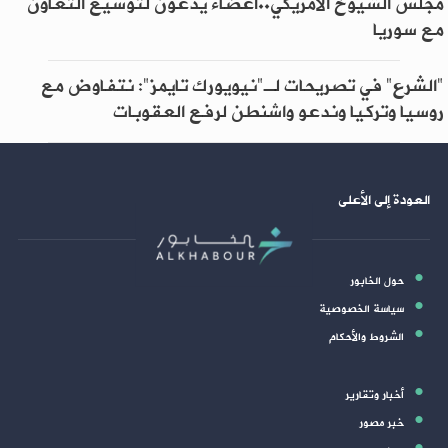
مجلس الشيوخ الأمريكي..أعضاء يدعون لتوسيع التعاون
مع سوريا
"الشرع" في تصريحات لـ"نيويورك تايمز": نتفاوض مع
روسيا وتركيا وندعو واشنطن لرفع العقوبات
العودة إلى الأعلى
حول الخابور
سياسة الخصوصية
الشروط والأحكام
أخبار وتقارير
خبر مصور