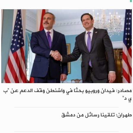
مصادر: فيدان وروبيو بحثا في واشنطن وقف الدعم عن “ب
ي د”
طهران: تلقينا رسائل من دمشق