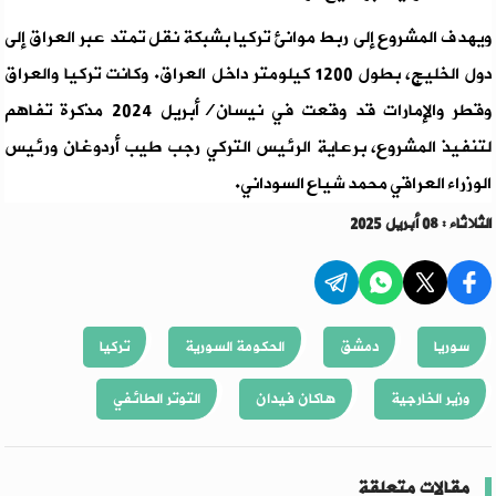
ويهدف المشروع إلى ربط موانئ تركيا بشبكة نقل تمتد عبر العراق إلى
دول الخليج، بطول 1200 كيلومتر داخل العراق. وكانت تركيا والعراق
وقطر والإمارات قد وقعت في نيسان/أبريل 2024 مذكرة تفاهم
لتنفيذ المشروع، برعاية الرئيس التركي رجب طيب أردوغان ورئيس
الوزراء العراقي محمد شياع السوداني.
الثلاثاء : 08 أبريل 2025
سوريا
دمشق
الحكومة السورية
تركيا
وزير الخارجية
هاكان فيدان
التوتر الطائفي
مقالات متعلقة