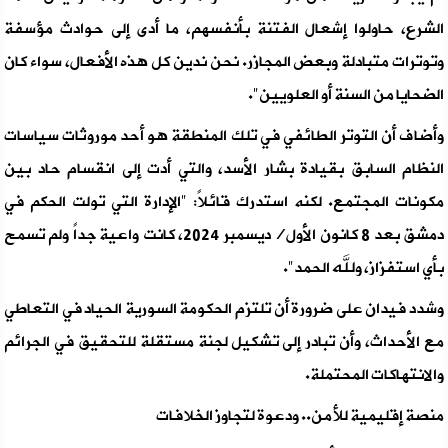
الشرع، حاولوا إشعال الفتنة بأنفسهم، ما أدى إلى حوادث مؤسفة
وتوترات متبادلة وبعض المجازر. نحن ندين كل هذه الأفعال، سواء كان
الضحايا من السنة أو العلويين".
وأضاف أن التوتر الطائفي في تلك المنطقة هو أحد موروثات سياسات
النظام السابق بقيادة بشار الأسد، والتي أدت إلى انقسام حاد بين
مكونات المجتمع. لكنه استدرك قائلاً: "الإدارة التي تولت الحكم في
دمشق بعد 8 كانون الأول/ديسمبر 2024، كانت واعية جداً ولم تسمح
بأي استفزاز، ولله الحمد".
وشدد فيدان على ضرورة أن تلتزم الحكومة السورية الحياد في التعاطي
مع الأحداث، وأن تبادر إلى تشكيل لجنة مستقلة للتحقيق في الجرائم
والانتهاكات المحتملة.
منصة إقليمية للأمن.. ودعوة لتجاوز الخلافات