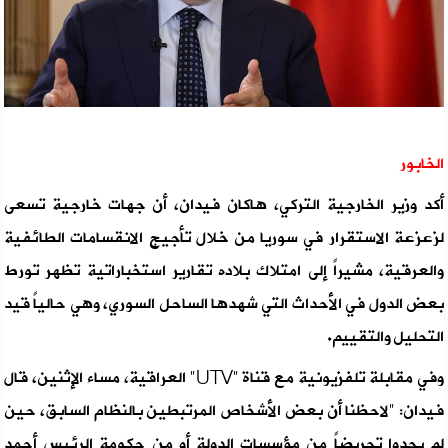
الخابور
أكد وزير الخارجية التركي، هاكان فيدان، أن جهات خارجية تسعى
لزعزعة الاستقرار في سوريا من خلال تأجيج الانقسامات الطائفية
والعرقية، مشيراً إلى امتلاك بلاده تقارير استخباراتية تظهر تورط
بعض الدول في الأحداث التي شهدها الساحل السوري، وهي حالياً قيد
التحليل والتقييم.
وفي مقابلة تلفزيونية مع قناة "UTV" العراقية، مساء الإثنين، قال
فيدان: "لاحظنا أن بعض الأشخاص المرتبطين بالنظام السابق، حين
لم يجدوا تحريضاً من مؤسسات الدولة أو من حكومة الرئيس أحمد