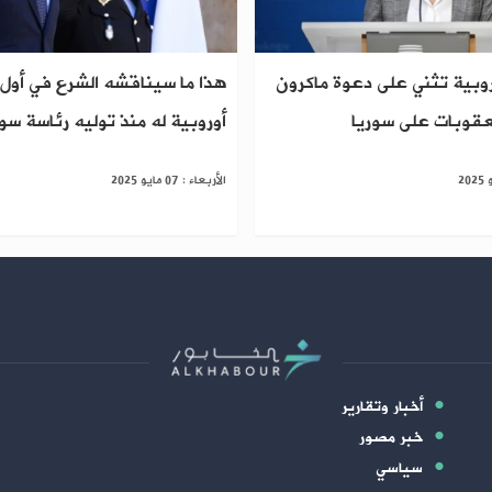
وبية تثني على دعوة ماكرون
هذا ما سيناقشه الشرع في أول ز
قوبات على سوريا
أوروبية له منذ توليه رئاسة سور
الأربعاء : 07 مايو 2025
أخبار وتقارير
خبر مصور
سياسي