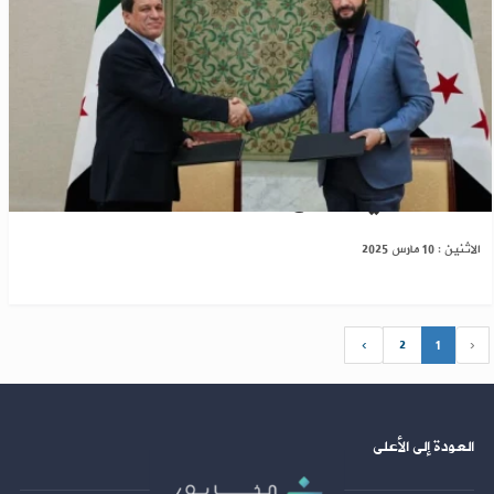
اتفاق يقضي باندماج "قسد" ضمن مؤسسات دمشق
الاثنين : 10 مارس 2025
›
2
1
‹
العودة إلى الأعلى