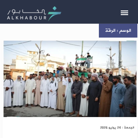
الوسم : الرقة
الرقة: وقفات احتجاجية ضد انتهاكات “قسد”
الجمعة : 24 يوليو 2026