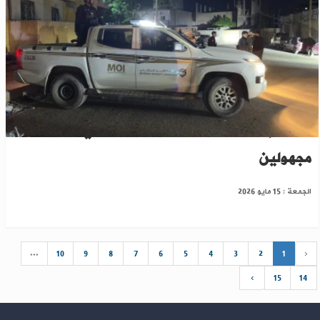
الرقة: إصابة عنصرين من الأمن الداخلي برصاص
مجهولين
الجمعة : 15 مايو 2026
...
10
9
8
7
6
5
4
3
2
1
‹
›
15
14