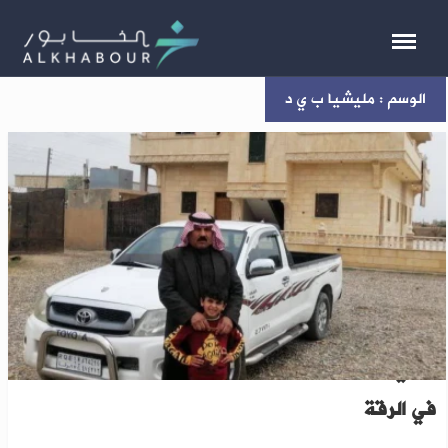
الوسم : مليشيا ب ي د
"ب ي د" تضغط على ناشط ضدها عبر اعتقال والده
في الرقة