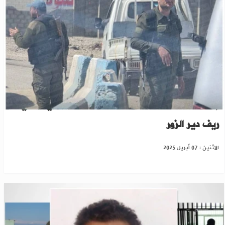
إصابة سيدتين خلال مداهمة نفذتها "ب ي د" في
ريف دير الزور
الاثنين : 07 أبريل 2025