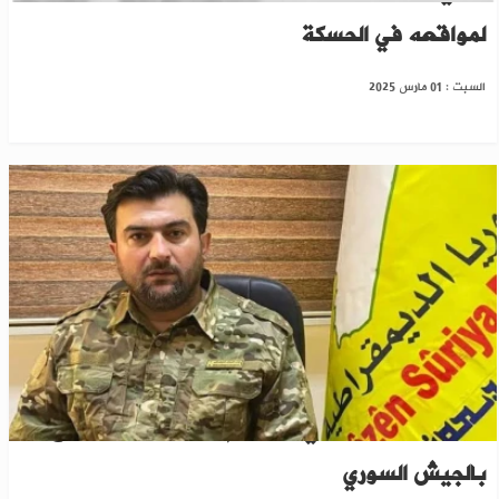
لمواقعه في الحسكة
السبت : 01 مارس 2025
وسط تشكيك.."ب ي د" تزعم الاستعداد للاندماج
بالجيش السوري