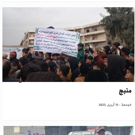
طالبت بتحرير "الشيوخ"..المئات يتظاهرون في
منبج
الجمعة : 11 أبريل 2025