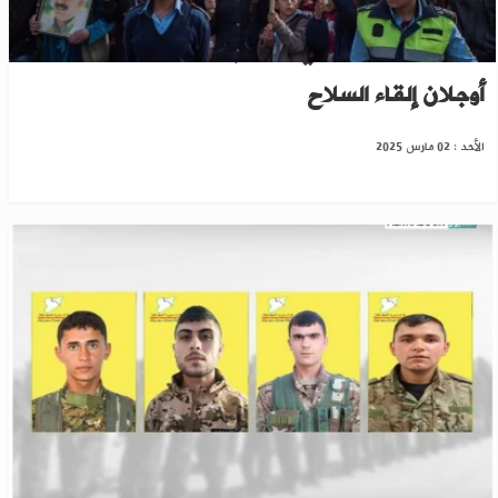
الشرق الأوسط: "ب ي د" أمام نقطة حرجة بعد دعوة
أوجلان إلقاء السلاح
الأحد : 02 مارس 2025
"ب ي د" يعلن مقتل 4 عناصر بضربة تركية