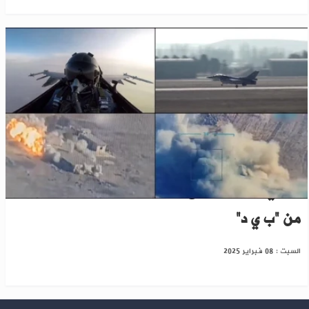
شمالي سوريا..الدفاع التركية تعلن تحييد 13 عنصراً
من "ب ي د"
السبت : 08 فبراير 2025