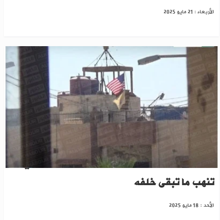
الأربعاء : 21 مايو 2025
التحالف ينسحب من قاعدة حقل العمر … “ب ي د”
تنهب ما تبقى خلفه
الأحد : 18 مايو 2025