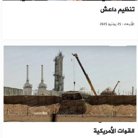
تنظيم داعش
الأربعاء : 25 يونيو 2025
دير الزور: "ب ي د" تنهب حقل كونيكو بعد انسحاب
القوات الأمريكية