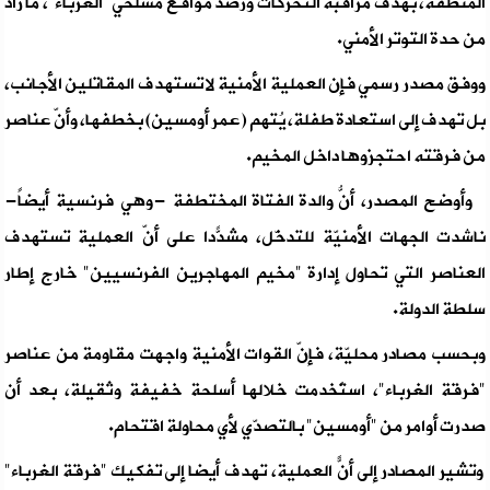
المنطقة، بهدف مراقبة التحركات ورصد مواقع مسلّحي "الغرباء"، ما زاد
من حدة التوتر الأمني.
ووفق مصدر رسمي فإن العملية الأمنية لا تستهدف المقاتلين الأجانب،
بل تهدف إلى استعادة طفلة، يُتهم (عمر أومسين) بخطفها، وأنّ عناصر
من فرقته احتجزوها داخل المخيم.
وأوضح المصدر، أنّ والدة الفتاة المُختطفة -وهي فرنسية أيضاً-
ناشدت الجهات الأمنيّة للتدخّل، مشدّداً على أنّ العملية تستهدف
العناصر التي تحاول إدارة "مخيم المهاجرين الفرنسيين" خارج إطار
سلطة الدولة.
وبحسب مصادر محليّة، فإنّ القوات الأمنية واجهت مقاومة من عناصر
"فرقة الغرباء"، استُخدمت خلالها أسلحة خفيفة وثقيلة، بعد أن
صدرت أوامر من "أومسين" بالتصدّي لأي محاولة اقتحام.
وتشير المصادر إلى أنّ العملية، تهدف أيضاً إلى تفكيك "فرقة الغرباء"