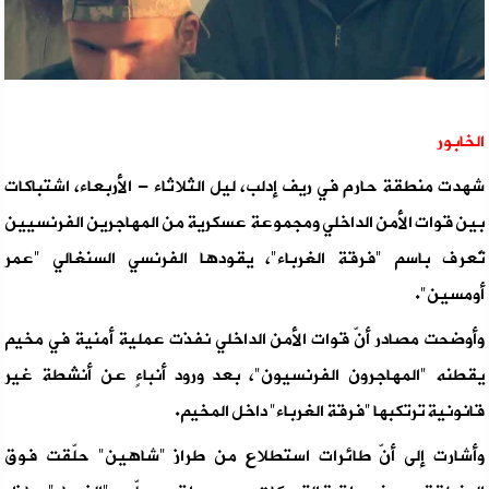
الخابور
شهدت منطقة حارم في ريف إدلب، ليل الثلاثاء - الأربعاء، اشتباكات
بين قوات الأمن الداخلي ومجموعة عسكرية من المهاجرين الفرنسيين
تُعرف باسم "فرقة الغرباء"، يقودها الفرنسي السنغالي "عمر
أومسين".
وأوضحت مصادر أنّ قوات الأمن الداخلي نفذت عملية أمنية في مخيم
يقطنه "المهاجرون الفرنسيون"، بعد ورود أنباءٍ عن أنشطة غير
قانونية ترتكبها "فرقة الغرباء" داخل المخيم.
وأشارت إلى أنّ طائرات استطلاع من طراز "شاهين" حلّقت فوق