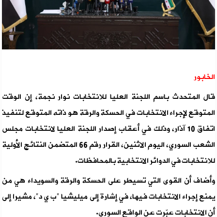
الخابور
قال المتحدث باسم اللجنة العليا للانتخابات نوار نجمة، إن الوقت
المتوقع لإجراء الانتخابات في الحسكة والرقة هو ذاته المتوقع لتنفيذ
اتفاق 10 آذار، وذلك في أعقاب إصدار اللجنة العليا لانتخابات مجلس
الشعب السوري، اليوم الاثنين، القرار رقم 66 المتضمن النتائج الأولية
للانتخابات في الدوائر الانتخابية بالمحافظات.
وأضاف أن القوى التي تسيطر على الحسكة والرقة والسويداء هي من
يمنع إجراء الانتخابات فيها، في إشارة إلى ميليشيا "ب ي د"، مشيرا إلى
أن ‏الانتخابات عبّرت عن الواقع السوري.