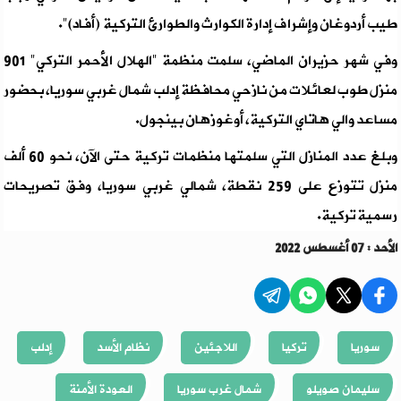
طيب أردوغان وإشراف إدارة الكوارث والطوارئ التركية
(أفاد)".
وفي شهر حزيران الماضي، سلمت منظمة "الهلال الأحمر التركي" 901
منزل طوب لعائلات من نازحي محافظة إدلب شمال غربي سوريا، بحضور
مساعد والي هاتاي التركية، أوغوزهان بينجول.
وبلغ عدد المنازل التي سلمتها منظمات تركية حتى الآن، نحو 60 ألف
منزل تتوزع على 259 نقطة، شمالي غربي سوريا، وفق تصريحات
رسمية تركية.
الأحد : 07 أغسطس 2022
سوريا
تركيا
اللاجئين
نظام الأسد
إدلب
سليمان صويلو
شمال غرب سوريا
العودة الأمنة