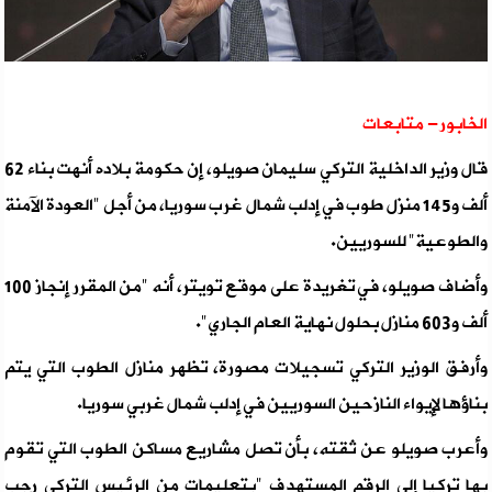
الخابور- متابعات
قال وزير الداخلية التركي سليمان صويلو، إن حكومة بلاده أنهت بناء 62
ألف و145 منزل طوب في إدلب شمال غرب سوريا، من أجل "العودة الآمنة
والطوعية" للسوريين.
وأضاف صويلو، في تغريدة على موقع تويتر، أنه "من المقرر إنجاز 100
ألف و603 منازل بحلول نهاية العام الجاري".
وأرفق الوزير التركي تسجيلات مصورة، تظهر منازل الطوب التي يتم
بناؤها لإيواء النازحين السوريين في إدلب شمال غربي سوريا.
وأعرب صويلو عن ثقته، بأن تصل مشاريع مساكن الطوب التي تقوم
بها تركيا إلى الرقم المستهدف "بتعليمات من الرئيس التركي رجب