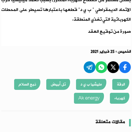
بشكل مستمر من انقطاع الكهرباء المتكرر، بسبب تعمد ميليشيا حزب
الاتحاد الديمقراطي " ب ي د" قطعها باعتبارها تسيطر على المحطات
الكهربائية التي تغذي المنطقة.
صورة من توقيع العقد
الخميس : 25 فبراير 2021
الرقة
مليشيا ب ي د
تل أبيض
نبع السلام
كهرباء
Ak energy
مقالات متعلقة