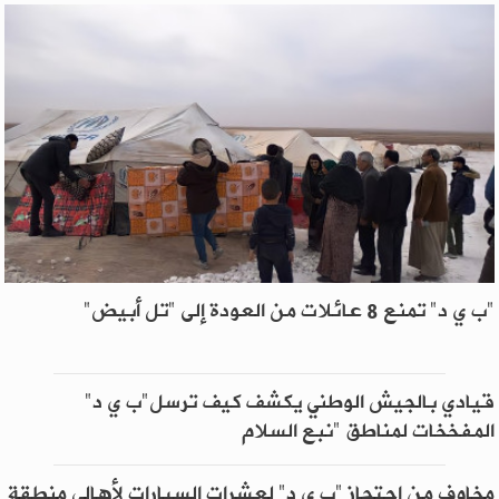
"ب ي د" تمنع 8 عائلات من العودة إلى "تل أبيض"
قيادي بالجيش الوطني يكشف كيف ترسل"ب ي د"
المفخخات لمناطق "نبع السلام
مخاوف من احتجاز "ب ي د" لعشرات السيارات لأهالي منطقة