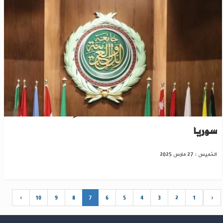
الجامعة العربية تدين الاعتداءات الإسرائيلية على
سوريا
الخميس : 27 مارس 2025
›
10
9
8
7
6
5
4
3
2
1
‹