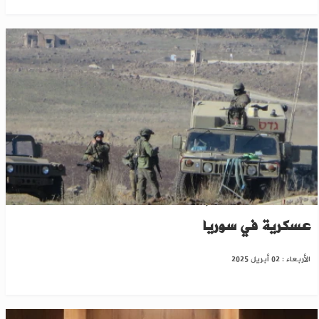
"نيويورك تايمز": إسرائيل أقامت تحصينات
عسكرية في سوريا
الأربعاء : 02 أبريل 2025