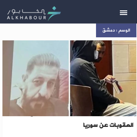
الوسم : دمشق
“حفّار القبور” يكشف هويته ويطالب برفع
العقوبات عن سوريا