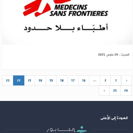
أطباء بلا حدود: وصلنا دمشق لأول مرة منذ عقد
السبت : 29 مارس 2025
23
22
21
20
19
18
17
16
...
2
1
‹
›
25
24
العودة إلى الأعلى