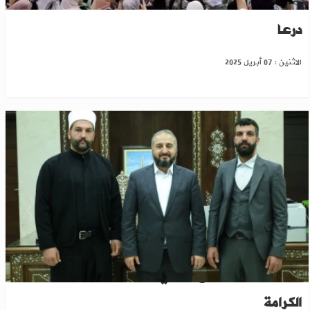
دمشق: مظاهرة حاشدة دعماً لغزة واعتزازاً بشهداء
درعا
الاثنين : 07 أبريل 2025
دمشق: وزير الدفاع يلتقي وفداً من حركة رجال
الكرامة