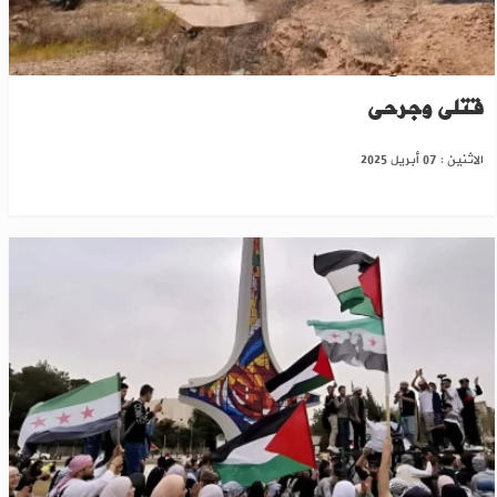
حادث مروّع على طريق دير الزور – دمشق يخلّف
قتلى وجرحى
الاثنين : 07 أبريل 2025