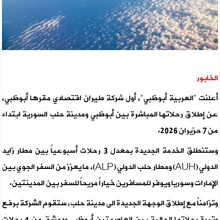
الخابور
أعلنت "العربية أبوظبي"، أول شركة طيران اقتصادي مقرها أبوظبي،
عن إطلاق رحلاتها المباشرة بين أبوظبي ومدينة حلب السورية ابتداء
من 7 حزيران 2026.
وستنطلق الخدمة الجديدة بمعدل 3 رحلات أسبوعياً بين مطار زايد
الدولي (AUH) ومطار حلب الدولي (ALP)، ما يعزز من السفر الجوي بين
الإمارات وسوريا ويوفر للمسافرين خياراً مريحاً للسفر بين المدينتين.
وتزامناً مع إطلاق الوجهة الجديدة الى مدينة حلب، ستقوم الشركة برفع
وتيرة رحلاتها الحالية بين العاصمتين أبوظبي ودمشق من 4 رحلات