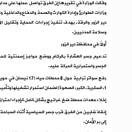
وقالت الوزارة في تقريرها إن الفرق تواصل عملها على م
وزارات الطوارئ وإدارة الكوارث والصحة والدفاع والداخلية
دير الزور والرقة، بهدف تنفيذ إجراءات الحماية وتقليل ا
وسلامة المدنيين.
أولاً: في محافظة دير الزور
تدعيم جسر العشارة بالركام ووضع حواجز إسمنتية للحد 
الجسر واستمرارية الحركة عليه.
رفع سواتر ترابية حول 8 م
1، السكرية، الكبر، الصعوة) لضمان استمرار تشغيلها وتأمين مياه الشرب للسكان.
إخلاء معدات محطة ضخ غرانيج بشكل كامل كإجراء احتراز
إنقاذ شابين من الغرق قرب جسر السياسية أثناء السباحة
إلى بر الأمان.