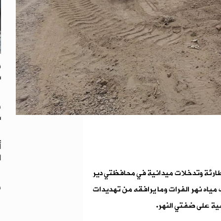
م
ن
د
ن
أ
ا
 طارئة وتدخلات ميدانية في محافظتي دير
ف
مياه نهر الفرات وما يرافقه من تهديدات
عية على ضفتي النهر.