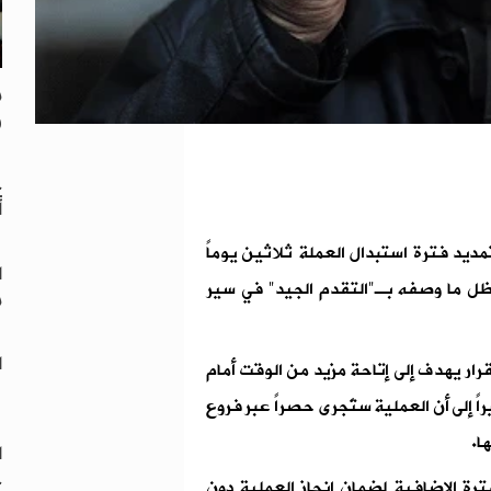
م
ر
خ
أ
ديد فترة استبدال العملة ثلاثين يوماً
ا
3 حزيران المقبل، في ظل ما وصفه بـ"التقدم الجيد" في سير
م
ا
ار يهدف إلى إتاحة مزيد من الوقت أمام
ً إلى أن العملية ستُجرى حصراً عبر فروع
ا.
ا
ج
ترة الإضافية لضمان إنجاز العملية دون