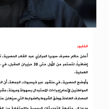
الخابور
أعلن حاكم مصرف سوريا المركزي عبد القادر الحصرية، تم
إضافياً، لتستمر من الأول حتى 0
العملية.
وأوضح الحصرية، في منشور عبر فيسبوك، الجمعة، أن القر
المواطنين لإتمام إجراءات الاستبدال بسهولة ومرونة، مشيرا
المصارف العاملة ووفق الشروط والضوابط التي سيُعلن عنه
ودعا إلى متابعة التحديثات الرسمية والاستفادة من الف