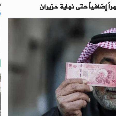
اً إضافياً حتى نهاية حزيران
ال