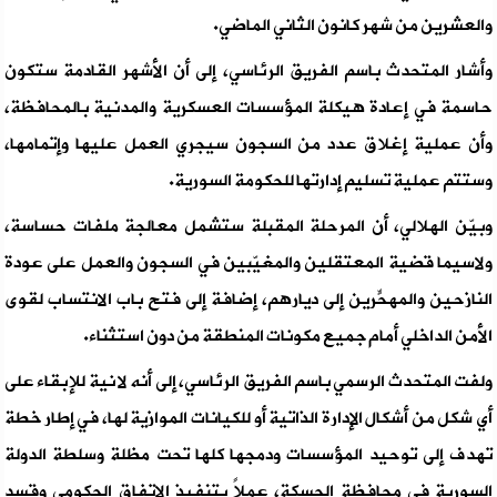
والعشرين من شهر كانون الثاني الماضي.
وأشار المتحدث باسم الفريق الرئاسي، إلى أن الأشهر القادمة ستكون
حاسمة في إعادة هيكلة المؤسسات العسكرية والمدنية بالمحافظة،
وأن عملية إغلاق عدد من السجون سيجري العمل عليها وإتمامها،
وستتم عملية تسليم إدارتها للحكومة السورية.
وبيّن الهلالي، أن المرحلة المقبلة ستشمل معالجة ملفات حساسة،
ولاسيما قضية المعتقلين والمغيّبين في السجون والعمل على عودة
النازحين والمهحٍّرين إلى ديارهم، إضافة إلى فتح باب الانتساب لقوى
الأمن الداخلي أمام جميع مكونات المنطقة من دون استثناء.
ولفت المتحدث الرسمي باسم الفريق الرئاسي، إلى أنه لا نية للإبقاء على
أي شكل من أشكال الإدارة الذاتية أو للكيانات الموازية لها، في إطار خطة
تهدف إلى توحيد المؤسسات ودمجها كلها تحت مظلة وسلطة الدولة
السورية في محافظة الحسكة، عملاً بتنفيذ الاتفاق الحكومي وقسد