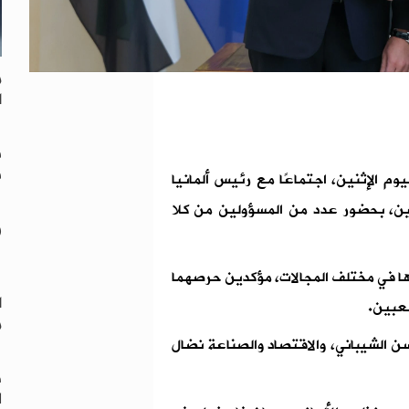
م
ا
ف
ف
وم الإثنين، اجتماعًا مع رئيس ألمانيا
ين، بحضور عدد من المسؤولين من كلا
ز
رها في مختلف المجالات، مؤكدين حرصهما
ا
شعبين.
م
ن الشيباني، والاقتصاد والصناعة نضال
ه
ل