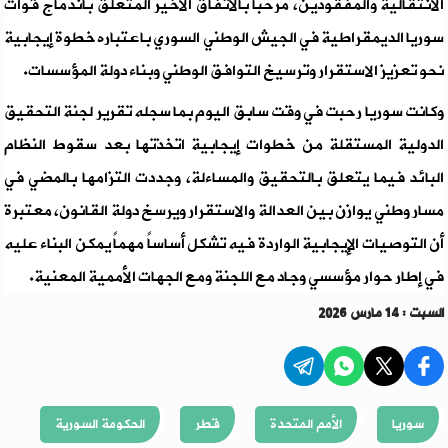
الانتقالية والمفقودين، مرحباً بالاتفاق الأخير المتعلق باندماج قوات
سوريا الديمقراطية في الجيش الوطني السوري باعتباره خطوة إيجابية
نحو تعزيز الاستقرار وترسيخ التوافق الوطني وبناء دولة المؤسسات.
وكانت سوريا رحبت في وقت سابق اليوم بما سجله تقرير لجنة التحقيق
الدولية المستقلة من خطوات إيجابية اتخذتها بعد سقوط النظام
البائد فيما يتعلق بالتحقيق والمساءلة، وجددت التزامها بالمضي في
مسار وطني يوازن بين العدالة والاستقرار ويرسخ دولة القانون، معتبرة
أن التوصيات الإيجابية الواردة فيه تشكل أساساً مهماً يمكن البناء عليه
في إطار حوار مؤسسي وجاد مع اللجنة ومع الجهات الأممية المعنية.
السبت : 14 مارس 2026
سوريا
الأمم المتحدة
قطر
الحكومة السورية