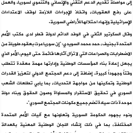
إلى مواصلة تقديم الدعم التقني والإنساني والتنموي لسوريا، والعمل
على رفع العقوبات، واتخاذ الإجراءات اللازمة لوقف الاعتداءات
الإسرائيلية وإنهاء احتلالها للأراضي السورية.
وقال السكرتير الثاني في الوفد الدائم لدولة قطر لدى مكتب الأمم
المتحدة بجنيف، حمد محمد السويدي: “إن سوريا مرت بعقود طويلة من
الاضطرابات والصراعات التي لا تزال آثارها قائمة حتى اليوم، الأمر الذي
يجعل إعادة بناء المؤسسات الوطنية وإدارتها مهمة معقدة تتطلب
وقتاً وجهوداً كبيرة، إضافة إلى دعم المجتمع الدولي لتعزيز القدرات
الوطنية وتمكينها من مواجهة التحديات، بما يلبي تطلعات الشعب
السوري في تحقيق الاستقرار والمساواة وصون الحقوق وبناء دولة
موحدة ذات سيادة تضم جميع مكونات المجتمع السوري”.
ونوه بجهود الحكومة السورية وتعاونها مع آليات الأمم المتحدة
المختلفة، بما في ذلك إنشاء اللجان الوطنية المعنية بالعدالة