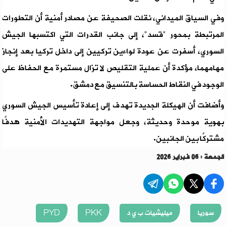
وفي السياق الميداني، نقلت الصحيفة عن مصادر أمنية أن التطورات
المرتبطة بمحور "قسد"، إلى جانب القدرات التي اكتسبها الجيش
السوري، أسفرت عن عودة لواءين تركيين إلى داخل تركيا بعد إنجاز
مهامهما، مؤكدة أن عملية التقليص لا تزال مستمرة مع الحفاظ على
الوجود في النقاط الحساسة بالتنسيق مع دمشق.
وأضافت أن الهيكلة الجديدة تهدف إلى إعادة تأسيس الجيش السوري
بهوية موحدة وحديثة، وجعل مواجهة التهديدات الأمنية هدفًا
مشتركًا بين الجانبين.
الجمعة : 06 فبراير 2026
سوريا
ميليشيات ب ي د
PKK
PYD