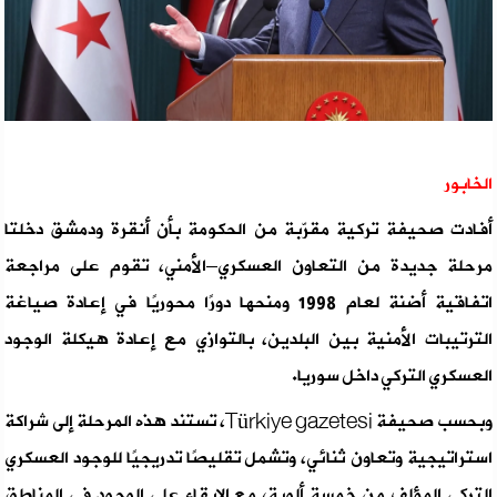
الخابور
أفادت صحيفة تركية مقرّبة من الحكومة بأن أنقرة ودمشق دخلتا
مرحلة جديدة من التعاون العسكري–الأمني، تقوم على مراجعة
اتفاقية أضنة لعام 1998 ومنحها دورًا محوريًا في إعادة صياغة
الترتيبات الأمنية بين البلدين، بالتوازي مع إعادة هيكلة الوجود
العسكري التركي داخل سوريا.
وبحسب صحيفة Türkiye gazetesi، تستند هذه المرحلة إلى شراكة
استراتيجية وتعاون ثنائي، وتشمل تقليصًا تدريجيًا للوجود العسكري
التركي المؤلف من خمسة ألوية، مع الإبقاء على الوجود في المناطق