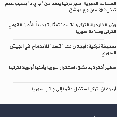
الصحافة العبرية: صبر تركيا ينفد من "ب ي د" بسبب عدم
تنفيذ الاتفاق مع دمشق
وزير الخارحية التركي: "قسد" تمثل تهديداً للأمن القومي
التركي وسلامة سوريا
صحيفة تركية: أوجلان دعا "قسد" للاندماج في الجيش
السوري
سفير أنقرة بدمشق: استقرار سوريا وأمنها أولوية لتركيا
أردوغان: تركيا ستظل دائما إلى جانب سوريا