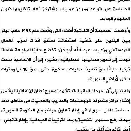
الحساسة عبر قواعد ومراكز عمليات مشتركة يُعاد تنظيمها ضمن
المفهوم الجديد.
وأوضحت الصحيفة أن اتفاقية أضنة، التي وُقّعت عام 1998 عقب توتر
بين البلدين على خلفية استضافة دمشق آنذاك لحزب العمال
الكردستاني وزعيمه عبد الله أوجلان، تخضع حاليًا لمراجعة شاملة
تهدف إلى تعزيز فعاليتها العملياتية، مشيرة إلى أن الاتفاقية منحت
تركيا سابقًا حق تنفيذ عمليات عسكرية حتى عمق 10 كيلومترات
داخل الأراضي السورية.
ولفتت إلى أن المرحلة المقبلة قد تشهد توسيع نطاق الاتفاقية ليشمل
إنشاء مراكز مشتركة للوجستيات والتدريب والعمليات في مناطق تُعد
حساسة داخل سوريا، في إطار تعاون مباشر مع الحكومة السورية،
بهدف رفع مستوى التنسيق وربط الترتيبات الميدانية بإطار قانوني–
أمني قائم منذ أكثر من عقدين.