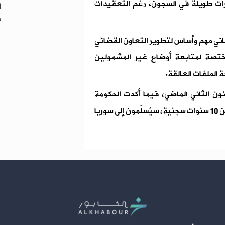
ات طويلة في السجون، رغم التعقيدات
د
اني مهم وأساس لتطوير التعاون القضائي
لمختصة لمتابعة أوضاع غير المشمولين
 الملفات العالقة.
جلس الوزراء اللبناني قد أقر الاتفاقية في 30 كانون الثاني الماضي، فيما أكدت الحكومة
اللبنانية أن أكثر من 300 محكوم سوري، ممن أمضوا أكثر من 10 سنوات سجنية، سيُسلّمون إلى سوريا