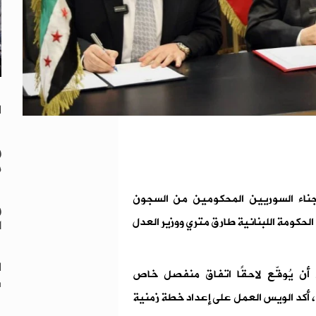
ل
و
م
جناء السوريين المحكومين من السجون
و
لحكومة اللبنانية طارق متري ووزير العدل
ا
ل
أن يُوقّع لاحقًا اتفاق منفصل خاص
س
 أكد الويس العمل على إعداد خطة زمنية