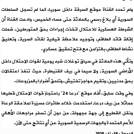
ولم تحدد القناة موقع السرقة داخل سوريا، كما لم تسجل السلطات
السورية أي بلاغ رسمي بالحادثة حتى مساء الخميس. وادعت القناة أن
الشرطة العسكرية للاحتلال اتخذت إجراءات بحق المتورطين، شملت
إقالة قائد الطاقم، وتوجيه ملاحظة قيادية لقائد السرية، وتعليق
نشاط الطاقم، بالتزامن مع فتح تحقيق عسكري.
وتأتي هذه الحادثة في سياق توغلات شبه يومية لقوات الاحتلال داخل
الأراضي السورية، ولا سيما في ريف القنيطرة، حيث تنفذ اعتقالات
بحق مدنيين، وتقيم حواجز تفتيش، وتلحق أضرارا بالمزروعات.
وفي وقت سابق، أفاد موقع "درعا 24" باحتجاز قوات الاحتلال قطيعا
مماثلا من ريف درعا، استخدمت خلاله طائرات مسيّرة لملاحقة الرعاة
ونقل القطيع إلى جهة مجهولة، من دون أن تسفر مراجعات الأهالي
للأمم المتحدة والجهات الرسمية السورية عن أي نتائج حتى الآن.
الجمعة : 16 يناير 2026