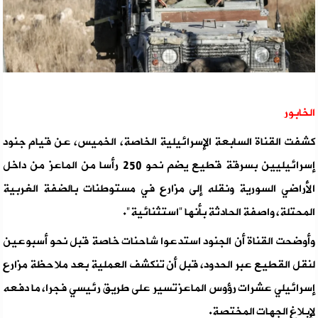
الخابور
كشفت القناة السابعة الإسرائيلية الخاصة، الخميس، عن قيام جنود
إسرائيليين بسرقة قطيع يضم نحو 250 رأسا من الماعز من داخل
الأراضي السورية ونقله إلى مزارع في مستوطنات بالضفة الغربية
المحتلة، واصفة الحادثة بأنها "استثنائية".
وأوضحت القناة أن الجنود استدعوا شاحنات خاصة قبل نحو أسبوعين
لنقل القطيع عبر الحدود، قبل أن تنكشف العملية بعد ملاحظة مزارع
إسرائيلي عشرات رؤوس الماعز تسير على طريق رئيسي فجرا، ما دفعه
لإبلاغ الجهات المختصة.