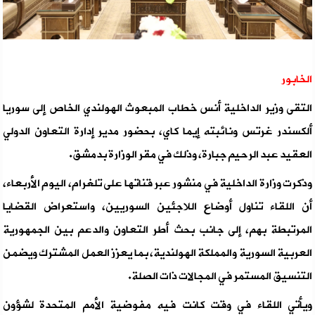
الخابور
التقى وزير الداخلية أنس خطاب المبعوث الهولندي الخاص إلى سوريا
ألكسندر غرتس ونائبته إيما كاي، بحضور مدير إدارة التعاون الدولي
العقيد عبد الرحيم جبارة، وذلك في مقر الوزارة بدمشق.
وذكرت وزارة الداخلية في منشور عبر قناتها على تلغرام، اليوم الأربعاء،
أن اللقاء تناول أوضاع اللاجئين السوريين، واستعراض القضايا
المرتبطة بهم، إلى جانب بحث أطر التعاون والدعم بين الجمهورية
العربية السورية والمملكة الهولندية، بما يعزز العمل المشترك ويضمن
التنسيق المستمر في المجالات ذات الصلة.
ويأتي اللقاء في وقت كانت فيه مفوضية الأمم المتحدة لشؤون