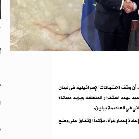
م
أ
ه
ب
، أن وقف الانتهاكات الإسرائيلية في لبنان
يد يهدد استقرار المنطقة ويزيد معاناة
ا
ني في العاصمة برلين.
س
عادة إعمار غزة، مؤكداً الاتفاق على وضع
و
س