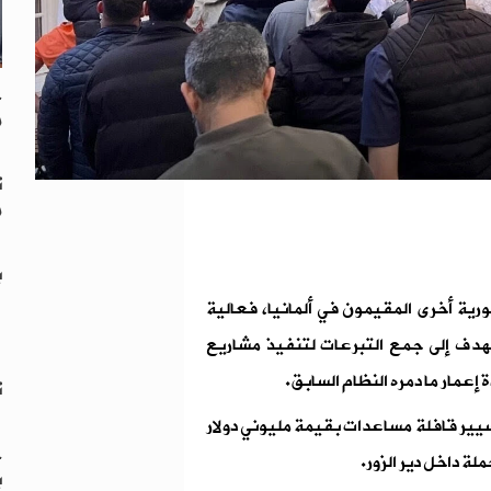
ح
م
ت
م
ب
ية أخرى المقيمون في ألمانيا، فعالية
تهدف إلى جمع التبرعات لتنفيذ مشاريع
"
عمار ما دمره النظام السابق.
ت
يير قافلة مساعدات بقيمة مليوني دولار
خ
لة داخل دير الزور.
ب