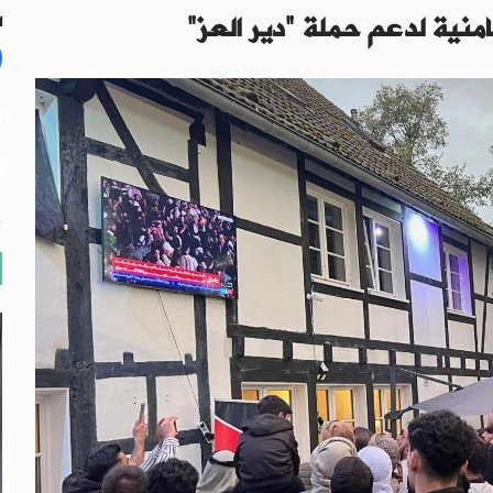
نية لدعم حملة "دير العز"
ال