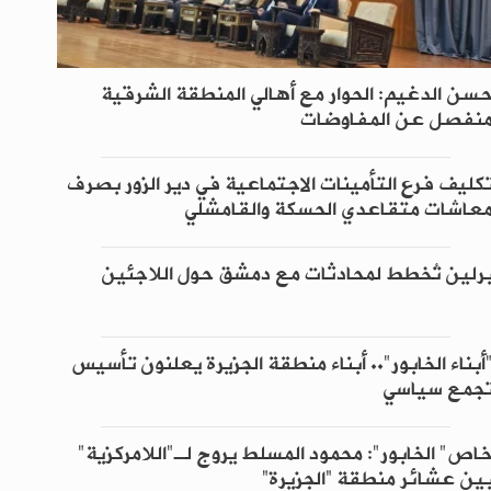
سن الدغيم: الحوار مع أهالي المنطقة الشرقية
نفصل عن المفاوضات
كليف فرع التأمينات الاجتماعية في دير الزور بصرف
عاشات متقاعدي الحسكة والقامشلي
رلين تُخطط لمحادثات مع دمشق حول اللاجئين
أبناء الخابور".. أبناء منطقة الجزيرة يعلنون تأسيس
جمع سياسي
اص" الخابور": محمود المسلط يروج لـ"اللامركزية"
ين عشائر منطقة “الجزيرة”