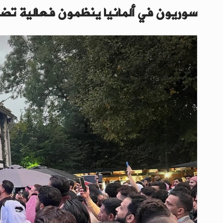
سوريون في ألمانيا ينظمون فعالية تضام