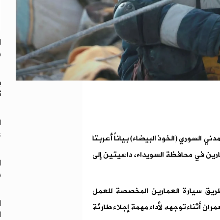
ا
م
ت
ا
ع
ي السوري (الخوذ البيضاء) بياناً أعربتا
رين في محافظة السويداء، داعيتين إلى
ا
م
ريق سيارة العمارين المخصصة للعمل
ا
مران أثناء توجهه لأداء مهمة إجلاء طارئة
ا