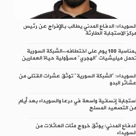
لسويداء: الدفاع المدني يطالب بالإفراج عن رئيس
ركز الاستجابة الطارئة
بمناسبة 100 يوم على اختطافه..الشبكة السورية
حمل ميليشيات "الهجري" مسؤولية حياة العمارين
لسويداء: "الشبكة السورية" توثق عشرات القتلى من
شائر البدو
ستجابة إنسانية واسعة في درعا والسويداء بعد أيام
ن التصعيد المسلح
لدفاع المدني: يوثق خروج مئات العائلات من
لسويداء