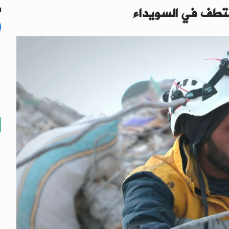
ختطف في السويداء
ال