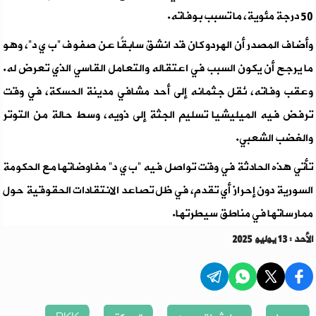
50 درجة مئوية، ما تسبب بوفاته.
وأضاف المصدر أن الهردو كان قد انشق سابقًا عن صفوف “ب ي د”، وهو
ما يرجح أن يكون السبب في اعتقاله والتعامل القاسي الذي تعرض له.
وعقب وفاته، نُقل جثمانه إلى أحد مشافي مدينة الحسكة، في وقت
ترفض فيه الميليشيا تسليم الجثة إلى ذويه، وسط حالة من التوتر
والغضب الشعبي.
تأتي هذه الحادثة في وقت تواصل فيه “ب ي د” مفاوضاتها مع الحكومة
السورية دون إحراز أي تقدم، في ظل تصاعد الانتقادات الحقوقية حول
ممارساتها في مناطق سيطرتها.
الأحد : 13 يوليو 2025