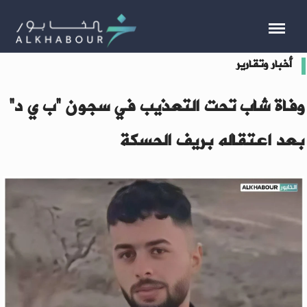
أخبار وتقارير
وفاة شاب تحت التعذيب في سجون “ب ي د”
بعد اعتقاله بريف الحسكة