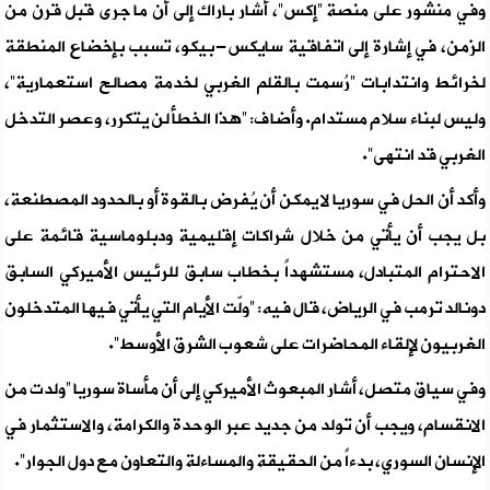
وفي منشور على منصة “إكس”، أشار باراك إلى أن ما جرى قبل قرن من
الزمن، في إشارة إلى اتفاقية سايكس-بيكو، تسبب بإخضاع المنطقة
لخرائط وانتدابات “رُسمت بالقلم الغربي لخدمة مصالح استعمارية”،
وليس لبناء سلام مستدام. وأضاف: “هذا الخطأ لن يتكرر، وعصر التدخل
الغربي قد انتهى”.
وأكد أن الحل في سوريا لا يمكن أن يُفرض بالقوة أو بالحدود المصطنعة،
بل يجب أن يأتي من خلال شراكات إقليمية ودبلوماسية قائمة على
الاحترام المتبادل، مستشهداً بخطاب سابق للرئيس الأميركي السابق
دونالد ترمب في الرياض، قال فيه: “ولّت الأيام التي يأتي فيها المتدخلون
الغربيون لإلقاء المحاضرات على شعوب الشرق الأوسط”.
وفي سياق متصل، أشار المبعوث الأميركي إلى أن مأساة سوريا “ولدت من
الانقسام، ويجب أن تولد من جديد عبر الوحدة والكرامة، والاستثمار في
الإنسان السوري، بدءاً من الحقيقة والمساءلة والتعاون مع دول الجوار”.