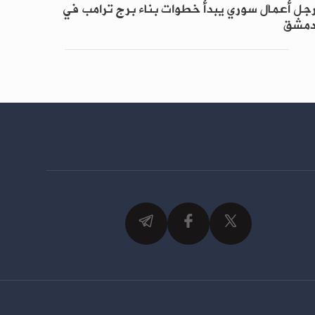
جل أعمال سوري يبدأ خطوات بناء برج ترامب في
مشق