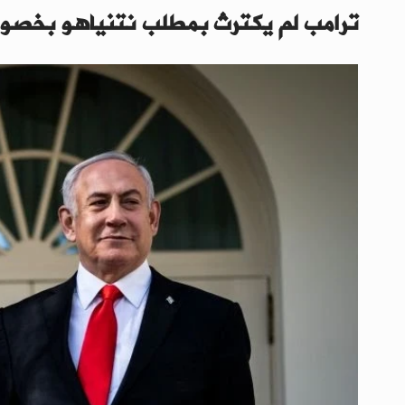
ترامب لم يكترث بمطلب نتنياهو بخصو