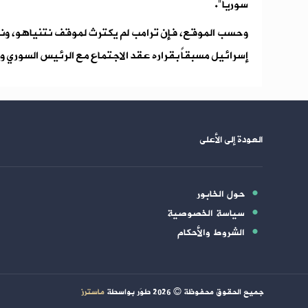
سوريا".
وحسب الموقع، فإن ترامب لم يكترث لموقف نتنياهو، ونق
إسرائيل مسبقاً بقراره عقد الاجتماع مع الرئيس السوري ول
العودة إلى الأعلى
حول الخابور
سياسة الخصوصية
الشروط والأحكام
جميع الحقوق محفوظة ©
2026
طوَر بواسطة
ماسترز