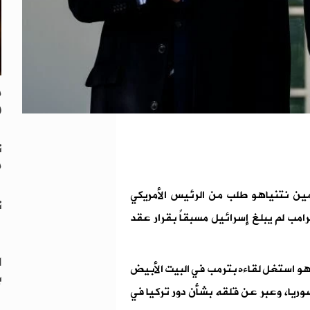
م
و
ت
م
مين نتنياهو طلب من الرئيس الأمريكي
ت
امب لم يبلغ إسرائيل مسبقاً بقرار عقد
ا
هو استغل لقاءه بترمب في البيت الأبيض
ب
ريا، وعبر عن قلقه بشأن دور تركيا في