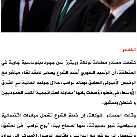
الخابور
كشفت مصادر مطلعة لوكالة رويترز عن جهود دبلوماسية جارية في
المنطقة، أن الزعيم السوري أحمد الشرع يسعى لعقد لقاء مباشر مع
الرئيس الأميركي السابق دونالد ترامب، خلال جولته الحالية في الشرق
الأوسط، في خطوة وُصفت بأنها “محاولة استراتيجية” لكسر الجمود بين
واشنطن ودمشق.
وقالت المصادر للوكالة، إن خطة الشرع تشمل مبادرات اقتصادية
وسياسية غير مسبوقة، منها السماح ببناء “برج ترامب” في دمشق،
والتوصل إلى توافق مع إسرائيل، وإتاحة الوصول الأميركي إلى موارد