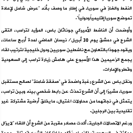
النفط والغاز في سوريا، في إطار ما وصف بأنه “عرض شامل لإعادة
تموضع سوريا إقليمياً ودولياً”.
وأوضحت أن الناشط الأميركي جوناثان باس، المؤيد لترامب، التقى
الشرع في دمشق يوم 30 أبريل/نيسان الماضي لمدة أربع ساعات،
ويقود جهودًا بالتعاون مع ناشطين سوريين ودول خليجية لترتيب لقاء
يجمع الزعيمين هذا الأسبوع على هامش زيارة ترامب إلى السعودية
وقطر والإمارات.
ونقل باس عن الشرع رغبة واضحة في “صفقة شاملة” لصالح مستقبل
سوريا، مشيرًا إلى أن الشرع تحدّث عن رابط شخصي بينه وبين ترامب،
يتمثل في نجاتهما من محاولات اغتيال، ما يخلق أرضية مشتركة غير
تقليدية بين الرجلين.
ورغم الاتصالات الجارية، أكدت مصادر مقربة من الشرع أن اللقاء “لا يزال