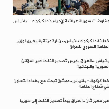
فاوضات سورية عراقية لإحياء خط كركوك – بانياس
ط نفط كركوك بانياس.. زيارة مرتقبة يجريها وزير
لطاقة السوري للعراق
انياس ..العراق يدرس تصدير النفط عبر المؤانئ
لسورية واللبنانية
ط كركوك-بانياس..دمشق تبحث مع بغداد التعاون
ي قطاع الطاقة
بر معبر ثان..العراق يبدأ تصدير النفط إلى سوريا