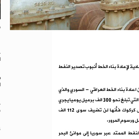
م
خ
ا
دية لإعادة بناء الخط أنبوب تصدير النفط
ب
ا
اعادة بناء الخط العراقي - السوري والذي
يربط بين كركوك وبانياس لان معظم انتاج حقول كركوك التي تبلغ نحو 300 الف برميل يوميا يجري
خ
ف
استهلاكها داخليا وحتى لو طورت برتش بتروليوم حقول كركوك فأنها لن تضيف سوى 112 الف
قل ورسوم المرور.
ع
فط الممتد عبر سوريا إلى موانئ البحر