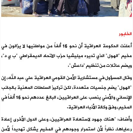
الخابور
أعلنت الحكومة العراقية أن نحو 16 ألفاً من مواطنيها لا يزالون في
مخيم "الهول" الذي تديره ميليشيا حزب الاتحاد الديمقراطي "ب ي د"،
ويضم عائلات من تنظيم "داعش".
وقال المسؤول في مستشارية الأمن القومي العراقية علي عبد الله، إن
"الهول" يضم جنسيات متعددة، لكن تركيز السلطات المعنية بالجانب
الإنساني والأمني ينصب على العراقيين، البالغ عددهم نحو 16 ألفاً في
المخيم، وفق وكالة الأنباء العراقية.
وأضاف: "هناك جهود لاستعادة العراقيين، وعلى الدول الأخرى إعادة
رعاياها، نظراً لأن استمرار وجودهم في المخيم يشكل تهديداً لأمن