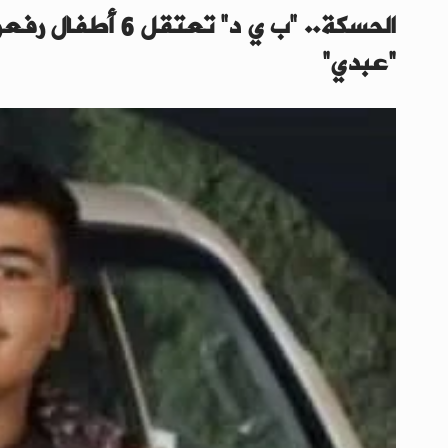
الحسكة.. "ب ي د" ت
“عبدي”