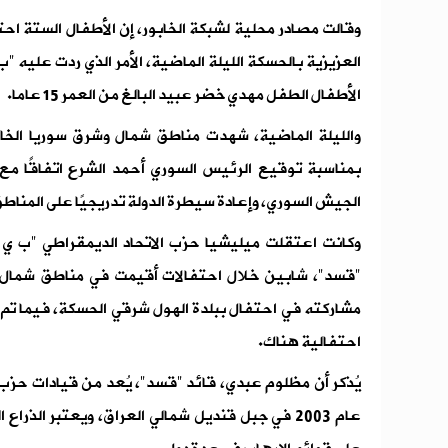
وقالت مصادر محلية لشبكة الخابور، إن الأطفال الستة احت
العزيزية بالحسكة الليلة الماضية، الأمر الذي ردت عليه "
الأطفال الطفل مهدي خضر عبيد البالغ من العمر 15 عاما.
والليلة الماضية، شهدت مناطق شمال وشرق سوريا الخ
بمناسبة توقيع الرئيس السوري أحمد الشرع اتفاقًا 
الجيش السوري، وإعادة سيطرة الدولة تدريجيًا على المنا
وكانت اعتقلت ميليشيا حزب الاتحاد الديمقراطي "ب ي د
"قسد"، شابين خلال احتفالات أقيمت في مناطق شمال س
مشاركته في احتفال ببلدة الهول شرقي الحسكة، فيما تم
احتفالية هناك.
يُذكر أن مظلوم عبدي، قائد "قسد"، يُعد من قيادات حزب 
عام 2003 في جبل قنديل شمالي العراق، ويعتبر الذ