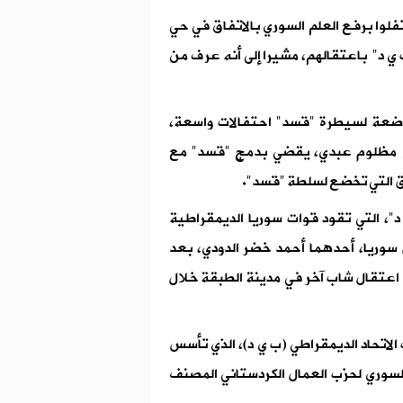
فلوا برفع العلم السوري بالاتفاق في حي
ب ي د" باعتقالهم، مشيرا إلى أنه عرف من
اضعة لسيطرة "قسد" احتفالات واسعة،
مع مظلوم عبدي، يقضي بدمج "قسد" مع
طق التي تخضع لسلطة "قسد".
"، التي تقود قوات سوريا الديمقراطية
وريا، أحدهما أحمد خضر الدودي، بعد
 اعتقال شاب آخر في مدينة الطبقة خلال
الاتحاد الديمقراطي (ب ي د)، الذي تأسس
راع السوري لحزب العمال الكردستاني المصنف