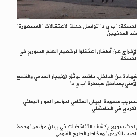
لحسكة: "ب ي د" تواصل حملة الاعتقالات "المسعورة"
د المدنيين
لإفراج عن أطفال اعتُقلوا لرفعهم العلم السوري في
لحسكة
هادة من الداخل: ناشط يوثّق الانهيار الخدمي والقمع
لأمني بمناطق سيطرة “ب ي د”
سريب مسودة البيان الختامي لمؤتمر الحوار الوطني
لكردي في القامشلي
احث سوري يكشف التناقضات في بيان مؤتمر "وحدة
لصف الكردي" ومخاطر الطرح القومي