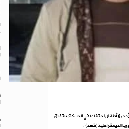
ا
ض
ا
ا
ش
ا
ت
ا
اعتقلت ميليشيا حزب الاتحاد الديمقراطي "ب ي د"، ليلة الأحد، 6 أطفال احتفلوا في الحسكة، باتفاق
ب
ا
يا الديمقراطية (قسد)".