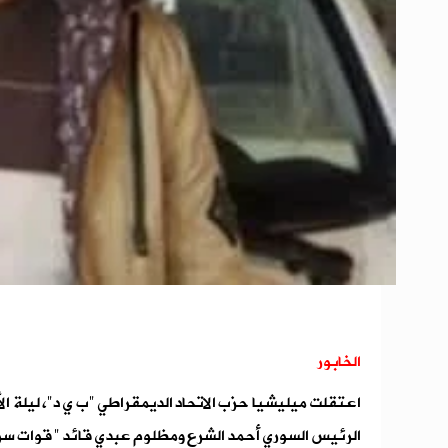
الخابور
الرئيس السوري أحمد الشرع ومظلوم عبدي قائد " قوات سور