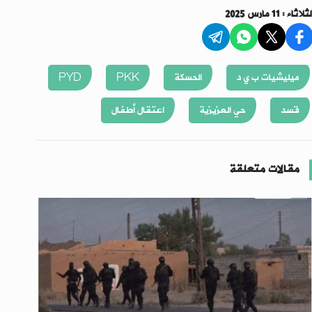
ثلاثاء : 11 مارس 2025
ميليشيات ب ي د
الحسكة
PKK
PYD
قسد
حي العزيزية
اعتقال أطفال
مقالات متعلقة