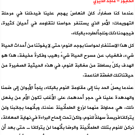
الخابور - ماجد الديري
عندما كنا صغاراً، كان النعاسُ يهجم علينا فيدخلنا في مرحلة
التهويمات؛ الأمر الذي يستنفر حواسنا لتقاومه في أحيان كثيرة،
فيجهدنا ذلك ونلجأ لطرده بالبكاء.
كل هذا الاستنفار لحواسنا بوجه النوم؛ حتى لا يفوتنا من أحداث الحياة
شيء، فالغياب عن مسرح الحياة شيءٌ رهيب وفكرةٌ مخيفة، هذا هو
الهدف بكلِّ بساطة من مغالبة النوم، في هذه الحيثية الصغيرة من
حياتنا تلك الغضَّة الناعمة.
عندما يصلُ الحد بنا إلى مقاومة النوم بالبكاء، يلجأ الأبوان إلى ضمنا
والهدهدة علينا في حجر أحدهما، على الأغلب تكون الأم من يفعل
ذلك. هي محاولة منهما لزرع الطمأنينة عندنا، وبأنهما بجانبنا ولن
يتركانا فريسةً سهلةً للنوم. ولكن تحت إلحاح البراءة في نهاية المعادلة،
نركن للنوم بتلك الطمأنينة والرضا بأنَّهما لن يتركانا ـ حتى بعد أن