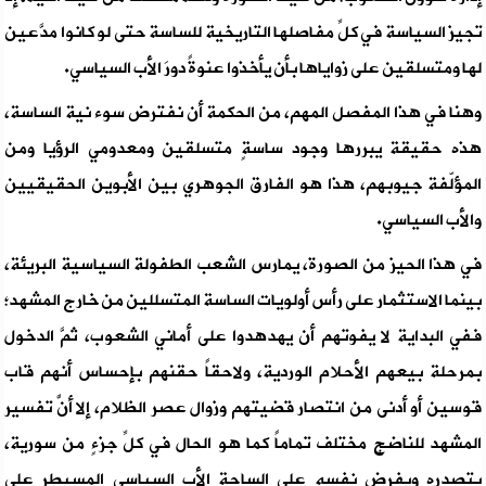
تجيز السياسة في كلِّ مفاصلها التاريخية للساسة حتى لو كانوا مدَّعين
لها ومتسلقين على زواياها بأن يأخذوا عنوةً دورَ الأب السياسي.
وهنا في هذا المفصل المهم، من الحكمة أن نفترض سوء نية الساسة،
هذه حقيقة يبررها وجود ساسةٍ متسلقين ومعدومي الرؤيا ومن
المؤلّفة جيوبهم، هذا هو الفارق الجوهري بين الأبوين الحقيقيين
والأب السياسي.
في هذا الحيز من الصورة، يمارس الشعب الطفولة السياسية البريئة،
بينما الاستثمار على رأس أولويات الساسة المتسللين من خارج المشهد؛
ففي البداية لا يفوتهم أن يهدهدوا على أماني الشعوب، ثمَّ الدخول
بمرحلة بيعهم الأحلام الوردية، ولاحقاً حقنهم بإحساس أنهم قاب
قوسين أو أدنى من انتصار قضيتهم وزوال عصر الظلام، إلا أنَّ تفسير
المشهد للناضج مختلف تماماً كما هو الحال في كلِّ جزءٍ من سورية،
يتصدره ويفرض نفسه على الساحة الأب السياسي المسيطر على