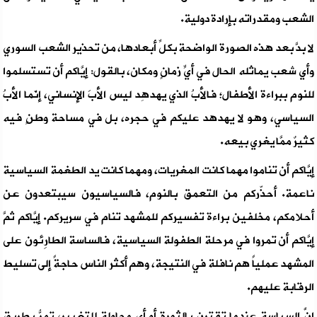
الشعب ومقدراته بإرادة دولية.
لا بدَّ بعد هذه الصورة الواضحة بكلِّ أبعادها، من تحذير الشعب السوري
وأي شعب يماثله الحال في أيِّ زمانٍ ومكان، بالقول: إيَّاكم أن تستسلموا
للنوم ببراءة الأطفال؛ فالأبُ الذي يهدهِد ليس الأبَ الإنساني، إنّما الأبُ
السياسي، وهو لا يهدهد عليكم في حجره، بل في مساحة وطنٍ فيه
كثيرٌ ممَّا يغري بيعه.
إيَّاكم أن تناموا مهما كانت المغريات، ومهما كانت يد الطغمة السياسية
ناعمة. أحذّركم من التعمق بالنوم، فالسياسيون سيبتعدون عن
أحلامكم، مخلفين براءة تفسيركم للمشهد تنام في سريركم. إيَّاكم ثمَّ
إيَّاكم أن تمروا في مرحلة الطفولة السياسية، فالساسة الطارِئون على
المشهد عملياً هم نافلة في النتيجة، وهم أكثر الناس حاجةً إلى تسليط
الرقابة عليهم.
إنَّ السياسة عندما تقترن بالثورة أو أي محاولة للتغيير، تمرُّ بطريق