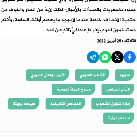
مملوء بالمغريات والمسرَّات والأموال؛ لذلك لابدَّ من الحذر والخوف من
حتمية الانحراف، خاصة عندما لا يوجد ما يعصم أولئك الساسة، وأنتم
مستسلمون للنوم بإفراطٍ عاطفيٍّ زائدٍ عن الحد
الثلاثاء : 26 أبريل 2022
سوريا
الشعب السوري
التيار الوطني السوري
النوم السياسي
مسرح الحياة اليومية
إدارة شؤون الشعوب
المفاصل التاريخية
سياسة بريئة
انعدام الرؤية