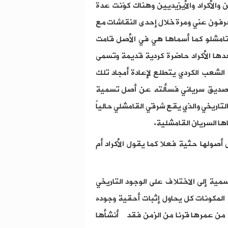
ن والأكراد والأيزيديين وهناك كوّنت عدة
عرفون عني ومرة خلال إحدى النقاشات مع
قامشلو كما أسماها هي في الأصل قامت
عدها الأكراد حاضرة كردية قديمة وتسمى
الشعب الكردي يتطلع لإعادة أمجاد تلك
 بصديق سرياني فسألته عن أصل تسمية
تاريخي والذي يقع شرقي القامشلي حالياً
ها السريان القامشلية.
أصولها حثية فعلا كما يقول الأكراد أم
مية إلى الاختلاف على الوجود التاريخي
لمكونات كل يحاول إثبات أحقية وجوده
ل من عمرها قرنا من الزمن فقد أنشأها