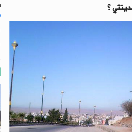
دينتي ؟
ال