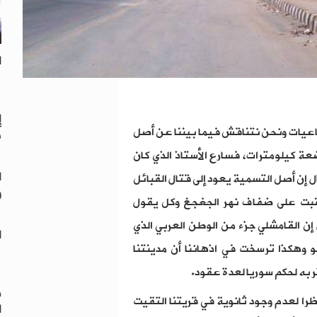
ا
إ
ماعيات ونحن نتناقش فيما بيننا عن أصل
ف
عة كيلومترات، فسارع الأستاذ الذي كان
ا
ل إن أصل التسمية يعود إلى قتال القبائل
و
ينبت على ضفاف نهر الجغجغ وكل يقول
إن القامشلي جزء من الوطن العربي الذي
ا
 وهكذا ترسخت في اذهاننا أن مدينتنا
 به لحكم سوريا لعدة عقود.
م
نظرا لعدم وجود ثانوية في قريتنا التقيت
ا