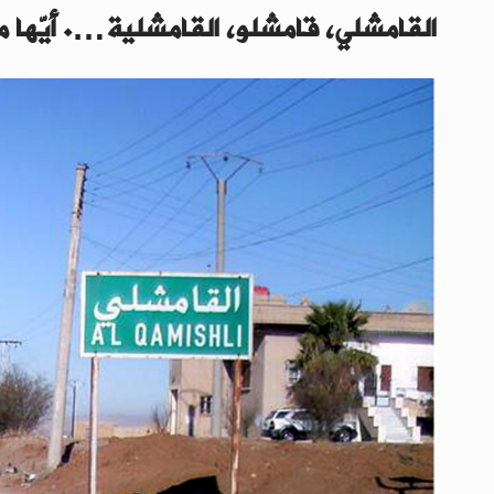
القامشلي، قامشلو، القامشلية…. أيّها م