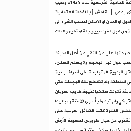
الفرنسيون جنوب مدينة نصيبين عندما قاموا بإنشاء ثكنة للحامية الفرنسية عام 1925م وسبب
ي يدعى [ القامش ] باللفظة العثمانية
اسماء الدول او المدن او الاماكن لتنسب الشيء الى
نة من قبل الفرنسيين بالقامشلية وهناك
طرحتها على من التقي من أهل المدينة
لقصب حول نهر الجغجغ ولا يصلح للسكن،
ئل البدوية المتواجدة على أطراف بلدية
في المنطقة ولم تنقطع تلك الهجمات حتى
دينة تكونت سكانيا نتيجة هروب السريان
توركي ولم تجد ملجأ سوى الاستقرار بعيدا
نفس الفترة كانت القبائل العربية على
أت تقترب من جبال طوروس لخصوبة الأرض
عليا بخليط سكاني متجانس عربي كردي