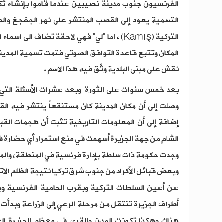
التسمية يعود إلى القصب المنتشر على نهر الجغجغ والذ
التركية (Kamış) ، اما “لي” فهي لاحقة تضاف الى 
المكان وتتبع قاعدة التوافق الصوتي فتمت تسمية المدي
نقش على مبنى البلدية وثّق فيه هذا الاسم .
بعد خمس سنوات على الثورة وبعد عشرات الأسئلة التي 
وصلت إلى أن مكان المدينة كان مستنقعاً ينتشر فيه ا
إضافة إلى أن المعلومات التاريخية تثبت أن هجمات القبا
الشام من جهة الجزيرة أسهمت في منع استمرار أي حضارة 
وجدت حكومة ذات سلطة بإدارة فرنسية في المنطقة، والم
وبعض قبائل الأكراد من جنوب شرق تركيا نتيجة الظلم الاتا
عن أعين السلطات التركية وبقرب الحامية الفرنسية وب
أطراف الجزيرة تنتقل من مرحلة الرعي إلى الزراعة وبد
هناك وهكذا تكونت المدن والقرى في معظم الجزيرة ال