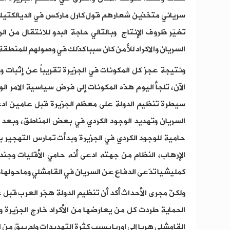
سرياني متخذين شعارهم قول كارل ماركس في الديالكتيك
تغيّر ظروف الإنتاج وبالتالي حاجة البدو للانتقال من ا
السريان والاكراد للأمن كان سببا كذلك في وصولهم للمنطقة
ونتيجة عجز كل المكونات في الجزيرة تقريباً عن إثبات 
الآن، تلجأ اليوم هذه المكونات إلى فرض سياسية الامر ال
سيطرة تنظيم الدولة على معظم الجزيرة قبل عامين ادعى
السريان وتهديد الوجود الكردي في بعض المناطق، وبعد
حامية للوجود الكردي في الجزيرة وبدأت تمارس التهجير
الإرهاب، النظام من جهته ادعى أنه حامي الأقليات وجن
كمليشيا تدّعى الدفاع عن السريان في القامشلي وماحولها.
ولكنّ مجرى الأحداث أكد أن تنظيم الدولة هجّر العرب قب
الحماية طردت كل من يعارضها من الأكراد خارج الجزيرة
القامشلي هربا إلى اوربا بسبب كثرة التهديدات ولم يبق م