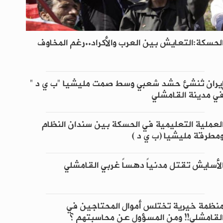
لحسكة:التعايش بين العرب والأكراد..رغم المخاوف
يران تُنشئ حشد شعبي وسط صمت مليشيا "ب ي د "
ي مدينة القامشلي
لعملية التعليمية في الحسكة بين سندان النظام
مطرقة مليشيا (ب ي د )
لأسايش تقتل مدنياً دهساً غربي القامشلي
نظمة خيرية تختلس أموال المحتاجين في
لقامشلي!! ومن المسؤول عن محاسبتهم ؟